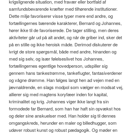
krigslignende situation, med fravær eller bortfald af
samfundsbevarende kræfter med tilhørende institutioner.
Dette miljø favoriserer visse typer mere end andre, og
fortællingernes bærende karakterer, Bernard og Johannes,
hører ikke til de favoriserede. De tager stilling, men deres
aktiviteter går ud på alt andet, og når de griber ind, sker det
på en stille og ikke heroisk måde. Derimod diskuterer de
ivrigt de store spørgsmål, både med andre, hinanden og
med sig selv, og især følelseslivet hos Johannes,
fortællingernes egentlige hovedperson, udspiller sig
gennem hans tankestrømme, tankeflugter, fantasiverdener
og vågne drømme. Han følges langt hen ad vejen med en
jævnaldrende, en slags modpol som vælger en modsat vej,
allierer sig med magtens koryfæer inden for kapital,
kriminalitet og krig. Johannes viger ikke langt fra sin
formodede far Bernard, som han har haft sin opvækst hos
og deler sine anskuelser med. Han holder sig til dennes
omgangskreds, herunder en maler og billedhugger, som
udøver robust kunst og robust pædagogik. Og møder en