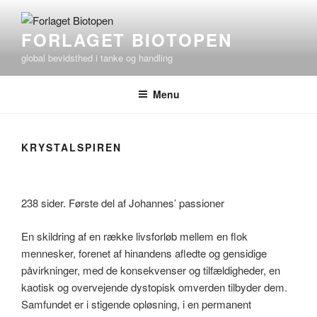
Videre
til
FORLAGET BIOTOPEN
indhold
global bevidsthed i tanke og handling
Menu
KRYSTALSPIREN
238 sider. Første del af Johannes’ passioner
En skildring af en række livsforløb mellem en flok
mennesker, forenet af hinandens afledte og gensidige
påvirkninger, med de konsekvenser og tilfældigheder, en
kaotisk og overvejende dystopisk omverden tilbyder dem.
Samfundet er i stigende opløsning, i en permanent