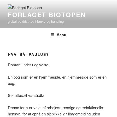
Videre
til
FORLAGET BIOTOPEN
indhold
global bevidsthed i tanke og handling
Menu
HVA’ SÅ, PAULUS?
Roman under udgivelse.
En bog som er en hjemmeside, en hjemmeside som er en
bog.
Se:
https://hva-så.dk/
Denne form er valgt af arbejdsmæssige og redaktionelle
hensyn, for at opnå en øjeblikkelig tilbagemelding uden