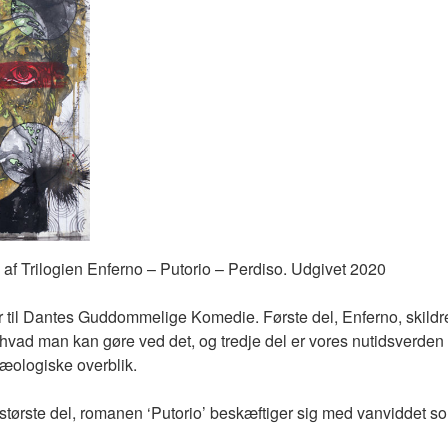
 af Trilogien Enferno – Putorio – Perdiso. Udgivet 2020
r til Dantes Guddommelige Komedie. Første del, Enferno, skild
r hvad man kan gøre ved det, og tredje del er vores nutidsverden
kæologiske overblik.
største del, romanen ‘Putorio’ beskæftiger sig med vanviddet so