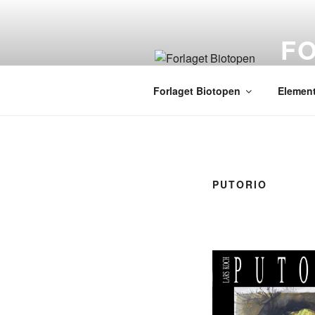
Videre
til
F
indhold
global
Forlaget Biotopen
Element
PUTORIO