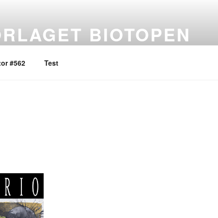
ORLAGET BIOTOPEN
 bevidsthed i tanke og handling
or #562
Test