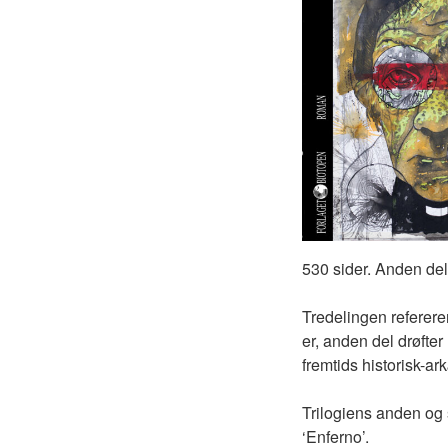
530 sider. Anden del
Tredelingen referere
er, anden del drøfte
fremtids historisk-ar
Trilogiens anden og 
‘Enferno’.