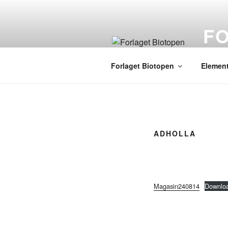
Videre
til
F
indhold
global
Forlaget Biotopen
Element
ADHOLLA
Magasin240814
Downlo