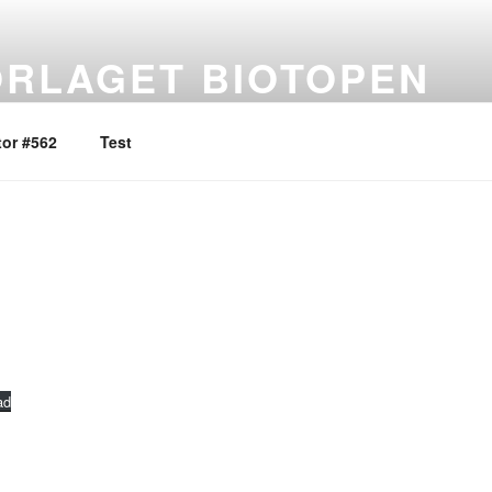
ORLAGET BIOTOPEN
 bevidsthed i tanke og handling
or #562
Test
ad